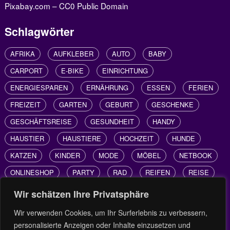
Pixabay.com – CC0 Public Domain
Schlagwörter
AFRIKA
AUFKLEBER
AUTO
BABY
CARPORT
E-BIKE
EINRICHTUNG
ENERGIESPAREN
ERNÄHRUNG
ESSEN
FERIEN
FREIZEIT
GARTEN
GEBURT
GESCHENKE
GESCHÄFTSREISE
GESUNDHEIT
HANDY
HAUSTIER
HAUSTIERE
HOCHZEIT
HUNDE
KATZEN
KINDER
MODE
MÖBEL
NETBOOK
ONLINESHOP
PARTY
RAD
REIFEN
REISE
REISEN
SHOPPING
SONNENSCHUTZ
Wir schätzen Ihre Privatsphäre
STROMSPAREN
SÜDAFRIKA
TECHNIK
TIERE
Wir verwenden Cookies, um Ihr Surferlebnis zu verbessern,
UMWELTSCHUTZ
URLAUB
VBA
VISUAL BASIC
personalisierte Anzeigen oder Inhalte einzusetzen und