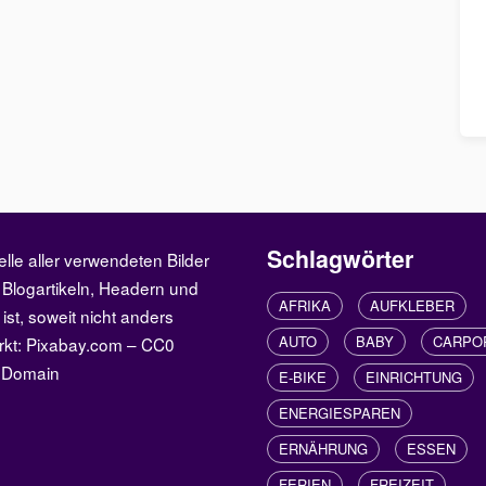
Schlagwörter
elle aller verwendeten Bilder
 Blogartikeln, Headern und
AFRIKA
AUFKLEBER
 ist, soweit nicht anders
AUTO
BABY
CARPO
rkt: Pixabay.com – CC0
c Domain
E-BIKE
EINRICHTUNG
ENERGIESPAREN
ERNÄHRUNG
ESSEN
FERIEN
FREIZEIT