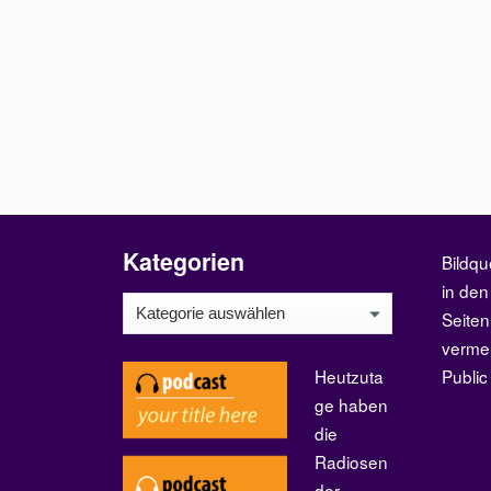
Kategorien
Bildqu
in den
Kategorien
Seiten
verme
Heutzuta
Publi
ge haben
die
Radiosen
der