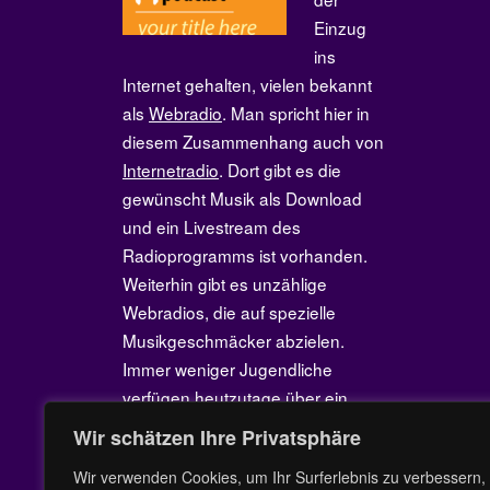
Einzug
ins
Internet gehalten, vielen bekannt
als
Webradio
. Man spricht hier in
diesem Zusammenhang auch von
Internetradio
. Dort gibt es die
gewünscht Musik als Download
und ein Livestream des
Radioprogramms ist vorhanden.
Weiterhin gibt es unzählige
Webradios, die auf spezielle
Musikgeschmäcker abzielen.
Immer weniger Jugendliche
verfügen heutzutage über ein
Radiogerät. Mit Hilfe des Internets
Wir schätzen Ihre Privatsphäre
kann mittlerweile jedes beliebige
Wir verwenden Cookies, um Ihr Surferlebnis zu verbessern,
Musikstück auf dem PC oder