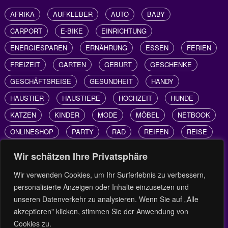
AFRIKA
AUFKLEBER
AUTO
BABY
CARPORT
E-BIKE
EINRICHTUNG
ENERGIESPAREN
ERNÄHRUNG
ESSEN
FERIEN
FREIZEIT
GARTEN
GEBURT
GESCHENKE
GESCHÄFTSREISE
GESUNDHEIT
HANDY
HAUSTIER
HAUSTIERE
HOCHZEIT
HUNDE
KATZEN
KINDER
MODE
MÖBEL
NETBOOK
ONLINESHOP
PARTY
RAD
REIFEN
REISE
REISEN
SHOPPING
SONNENSCHUTZ
Wir schätzen Ihre Privatsphäre
STROMSPAREN
SÜDAFRIKA
TECHNIK
TIERE
Wir verwenden Cookies, um Ihr Surferlebnis zu verbessern,
UMWELTSCHUTZ
URLAUB
VBA
VISUAL BASIC
personalisierte Anzeigen oder Inhalte einzusetzen und
unseren Datenverkehr zu analysieren. Wenn Sie auf „Alle
VÖGEL
WOHNEN
akzeptieren" klicken, stimmen Sie der Anwendung von
Cookies zu.