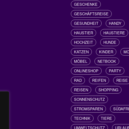
GESCHENKE
GESCHÄFTSREISE
GESUNDHEIT
HANDY
HAUSTIER
HAUSTIERE
HOCHZEIT
HUNDE
KATZEN
KINDER
M
MÖBEL
NETBOOK
ONLINESHOP
PARTY
RAD
REIFEN
REISE
REISEN
SHOPPING
SONNENSCHUTZ
STROMSPAREN
SÜDAFR
TECHNIK
TIERE
UMWELTSCHUTZ
URLAU