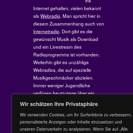
ins
Internet gehalten, vielen bekannt
als
Webradio
. Man spricht hier in
diesem Zusammenhang auch von
Internetradio
. Dort gibt es die
gewünscht Musik als Download
und ein Livestream des
Radioprogramms ist vorhanden.
Weiterhin gibt es unzählige
Webradios, die auf spezielle
Musikgeschmäcker abzielen.
Immer weniger Jugendliche
verfügen heutzutage über ein
Radiogerät. Mit Hilfe des Internets
Wir schätzen Ihre Privatsphäre
kann mittlerweile jedes beliebige
Wir verwenden Cookies, um Ihr Surferlebnis zu verbessern,
Musikstück auf dem PC oder
personalisierte Anzeigen oder Inhalte einzusetzen und
Smartphone auf Wunsch
unseren Datenverkehr zu analysieren. Wenn Sie auf „Alle
abgerufen werden.