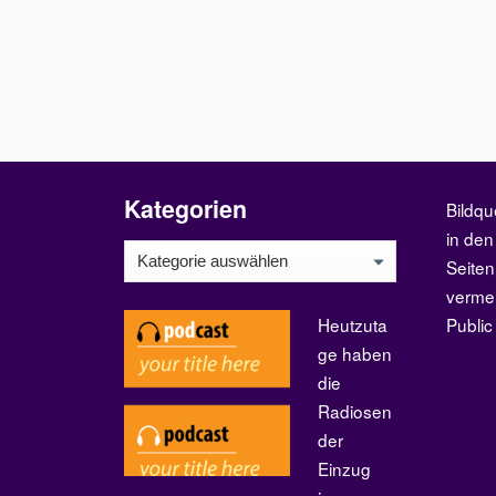
Kategorien
Bildqu
in den
Kategorien
Seiten
verme
Heutzuta
Publi
ge haben
die
Radiosen
der
Einzug