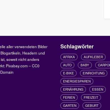
Schlagwörter
elle aller verwendeten Bilder
 Blogartikeln, Headern und
AFRIKA
AUFKLEBER
 ist, soweit nicht anders
AUTO
BABY
CARPO
rkt: Pixabay.com – CC0
c Domain
E-BIKE
EINRICHTUNG
ENERGIESPAREN
ERNÄHRUNG
ESSEN
FERIEN
FREIZEIT
GARTEN
GEBURT