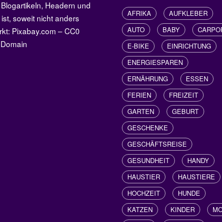
 Blogartikeln, Headern und
AFRIKA
AUFKLEBER
 ist, soweit nicht anders
AUTO
BABY
CARPO
rkt: Pixabay.com – CC0
c Domain
E-BIKE
EINRICHTUNG
ENERGIESPAREN
ERNÄHRUNG
ESSEN
FERIEN
FREIZEIT
GARTEN
GEBURT
GESCHENKE
GESCHÄFTSREISE
GESUNDHEIT
HANDY
HAUSTIER
HAUSTIERE
HOCHZEIT
HUNDE
KATZEN
KINDER
M