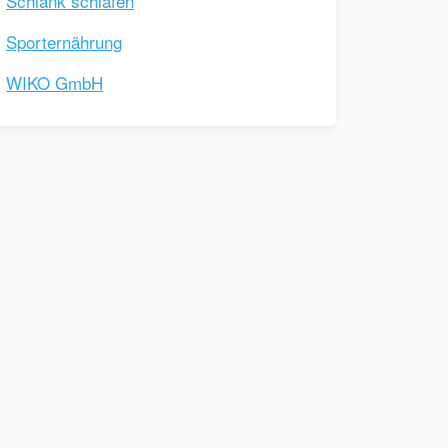
Schlank schlafen
Sporternährung
WIKO GmbH