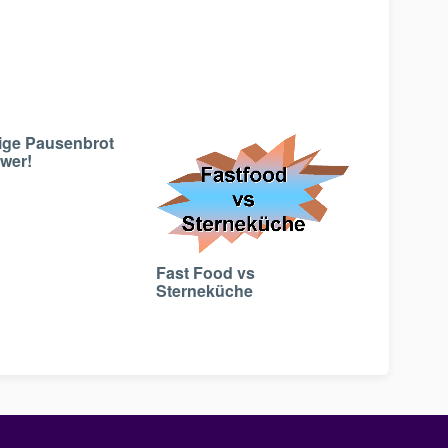
tige Pausenbrot
ower!
Fast Food vs
Sterneküche