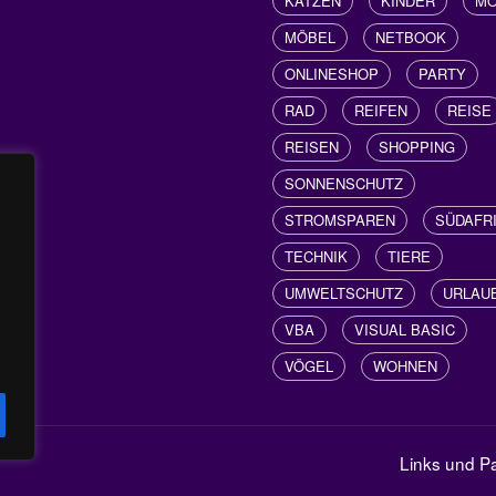
KATZEN
KINDER
M
MÖBEL
NETBOOK
ONLINESHOP
PARTY
RAD
REIFEN
REISE
REISEN
SHOPPING
SONNENSCHUTZ
STROMSPAREN
SÜDAFR
TECHNIK
TIERE
UMWELTSCHUTZ
URLAU
VBA
VISUAL BASIC
VÖGEL
WOHNEN
Links und Pa