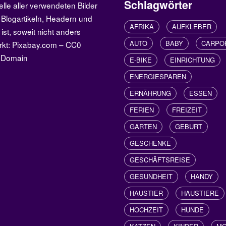
Schlagwörter
elle aller verwendeten Bilder
 Blogartikeln, Headern und
AFRIKA
AUFKLEBER
 ist, soweit nicht anders
AUTO
BABY
CARPO
rkt: Pixabay.com – CC0
c Domain
E-BIKE
EINRICHTUNG
ENERGIESPAREN
ERNÄHRUNG
ESSEN
FERIEN
FREIZEIT
GARTEN
GEBURT
GESCHENKE
GESCHÄFTSREISE
GESUNDHEIT
HANDY
HAUSTIER
HAUSTIERE
HOCHZEIT
HUNDE