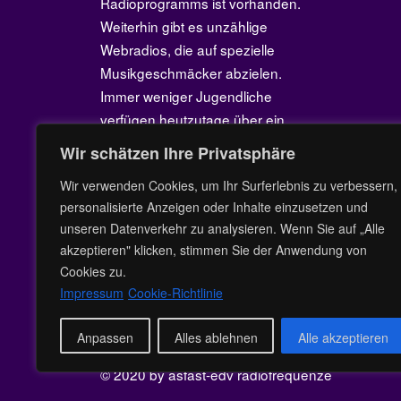
Radioprogramms ist vorhanden.
Weiterhin gibt es unzählige
Webradios, die auf spezielle
Musikgeschmäcker abzielen.
Immer weniger Jugendliche
verfügen heutzutage über ein
Radiogerät. Mit Hilfe des Internets
Wir schätzen Ihre Privatsphäre
kann mittlerweile jedes beliebige
Wir verwenden Cookies, um Ihr Surferlebnis zu verbessern,
Musikstück auf dem PC oder
personalisierte Anzeigen oder Inhalte einzusetzen und
Smartphone auf Wunsch
unseren Datenverkehr zu analysieren. Wenn Sie auf „Alle
abgerufen werden.
akzeptieren" klicken, stimmen Sie der Anwendung von
Cookies zu.
Impressum
Cookie-Richtlinie
Anpassen
Alles ablehnen
Alle akzeptieren
© 2020 by asfast-edv
radiofrequenze