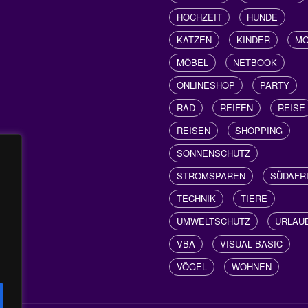
HOCHZEIT
HUNDE
KATZEN
KINDER
M
MÖBEL
NETBOOK
ONLINESHOP
PARTY
RAD
REIFEN
REISE
REISEN
SHOPPING
SONNENSCHUTZ
STROMSPAREN
SÜDAFR
TECHNIK
TIERE
UMWELTSCHUTZ
URLAU
VBA
VISUAL BASIC
VÖGEL
WOHNEN