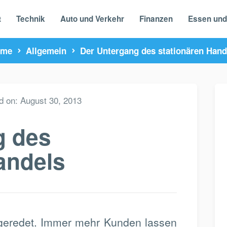
t
Technik
Auto und Verkehr
Finanzen
Essen und
ome
Allgemein
Der Untergang des stationären Hand
d on:
August 30, 2013
g des
andels
otgeredet. Immer mehr Kunden lassen