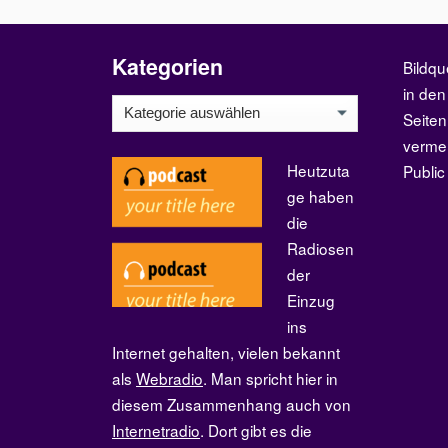
Kategorien
Bildqu
in den
Kategorien
Seiten
verme
Heutzuta
Publi
ge haben
die
Radiosen
der
Einzug
ins
Internet gehalten, vielen bekannt
als
Webradio
. Man spricht hier in
diesem Zusammenhang auch von
Internetradio
. Dort gibt es die