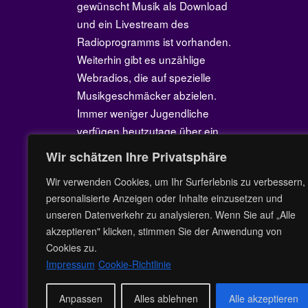
gewünscht Musik als Download
und ein Livestream des
Radioprogramms ist vorhanden.
Weiterhin gibt es unzählige
Webradios, die auf spezielle
Musikgeschmäcker abzielen.
Immer weniger Jugendliche
verfügen heutzutage über ein
Radiogerät. Mit Hilfe des Internets
Wir schätzen Ihre Privatsphäre
kann mittlerweile jedes beliebige
Wir verwenden Cookies, um Ihr Surferlebnis zu verbessern,
Musikstück auf dem PC oder
personalisierte Anzeigen oder Inhalte einzusetzen und
Smartphone auf Wunsch
unseren Datenverkehr zu analysieren. Wenn Sie auf „Alle
abgerufen werden.
akzeptieren" klicken, stimmen Sie der Anwendung von
Cookies zu.
Impressum
Cookie-Richtlinie
Anpassen
Alles ablehnen
Alle akzeptieren