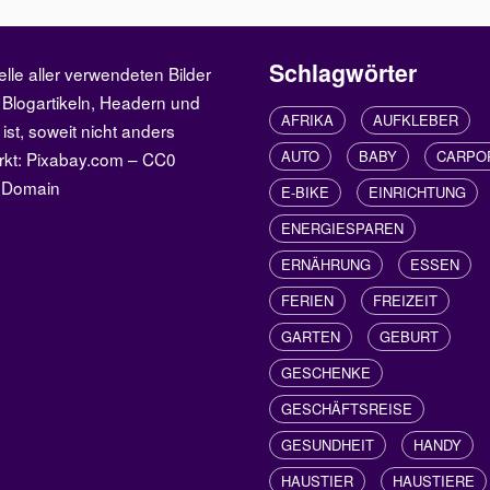
Schlagwörter
elle aller verwendeten Bilder
 Blogartikeln, Headern und
AFRIKA
AUFKLEBER
 ist, soweit nicht anders
AUTO
BABY
CARPO
rkt: Pixabay.com – CC0
c Domain
E-BIKE
EINRICHTUNG
ENERGIESPAREN
ERNÄHRUNG
ESSEN
FERIEN
FREIZEIT
GARTEN
GEBURT
GESCHENKE
GESCHÄFTSREISE
GESUNDHEIT
HANDY
HAUSTIER
HAUSTIERE